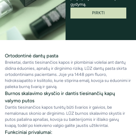
gydymą.
PIRKTI
Ortodontinė dantų pasta
Breketai, dantis tiesinančios kapos ir plombiniai voleliai ant dantų
didina ėduonies, apnašų ir dirginimo riziką. LŪZ dantų pasta skirta
ortodontiniams pacientams. Joje yra 1448 ppm fluoro,
hidroksiapatito ir ksilitolio, kurie stiprina emalį, kovoja su ėduonimi ir
palieka burną švarią ir gaivią.
Burnos skalavimo skysčio ir dantis tiesinančių kapų
valymo putos
Dantis tiesinančios kapos turėtų būti švarios ir gaivios, be
nemalonaus skonio ar dirginimo. LŪZ burnos skalavimo skystis ir
putos pašalina apnašas, kovoja su bakterijomis ir išlaiko gaivų
kvapą, todėl po kiekvieno valgio galite jaustis užtikrintai.
Funkciniai privalumai: