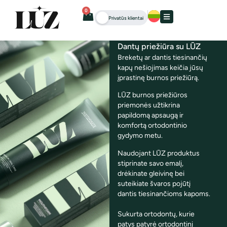
0
Privatūs klientai
Dantų priežiūra su LŪZ
Breketų ar dantis tiesinančių
kapų nešiojimas keičia jūsų
įprastinę burnos priežiūrą.
LŪZ burnos priežiūros
priemonės užtikrina
papildomą apsaugą ir
komfortą ortodontinio
gydymo metu.
Naudojant LŪZ produktus
stiprinate savo emalį,
drėkinate gleivinę bei
suteikiate švaros pojūtį
dantis tiesinančioms kapoms.
Sukurta ortodontų, kurie
patys patyrė ortodontinį