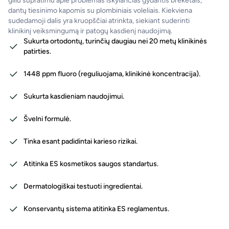
giliu supratimu apie problemas iškylančias gydantis breketais,
dantų tiesinimo kapomis su plombiniais voleliais. Kiekviena
sudedamoji dalis yra kruopščiai atrinkta, siekiant suderinti
klinikinį veiksmingumą ir patogų kasdienį naudojimą.
Sukurta ortodontų, turinčių daugiau nei 20 metų klinikinės
patirties.
1448 ppm fluoro (reguliuojama, klinikinė koncentracija).
Sukurta kasdieniam naudojimui.
Švelni formulė.
Tinka esant padidintai karieso rizikai.
Atitinka ES kosmetikos saugos standartus.
Dermatologiškai testuoti ingredientai.
Konservantų sistema atitinka ES reglamentus.