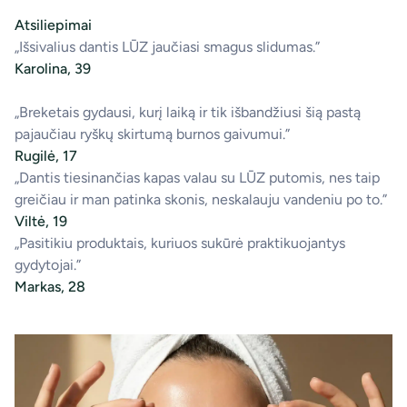
Atsiliepimai
„Išsivalius dantis LŪZ jaučiasi smagus slidumas.”
Karolina, 39
„Breketais gydausi, kurį laiką ir tik išbandžiusi šią pastą
pajaučiau ryškų skirtumą burnos gaivumui.”
Rugilė, 17
„Dantis tiesinančias kapas valau su LŪZ putomis, nes taip
greičiau ir man patinka skonis, neskalauju vandeniu po to.”
Viltė, 19
„Pasitikiu produktais, kuriuos sukūrė praktikuojantys
gydytojai.”
Markas, 28