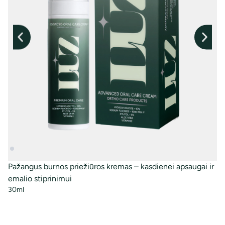
Bu
50
Pažangus burnos priežiūros kremas – kasdienei apsaugai ir
emalio stiprinimui
30ml