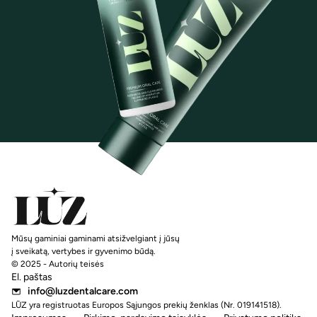
Mūsų gaminiai gaminami atsižvelgiant į jūsų
į sveikatą, vertybes ir gyvenimo būdą.
© 2025 - Autorių teisės
El. paštas
info@luzdentalcare.com
LŪZ yra registruotas Europos Sąjungos prekių ženklas (Nr. 019141518).