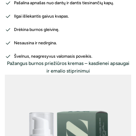
Pašalina apnašas nuo dantų ir dantis tiesinančių kapų.
Ilgai išliekantis gaivus kvapas.
Drėkina burnos gleivinę.
Nesausina ir nedirgina.
Švelnus, neagresyvus valomasis poveikis.
Pažangus burnos priežiūros kremas – kasdienei apsaugai
ir emalio stiprinimui