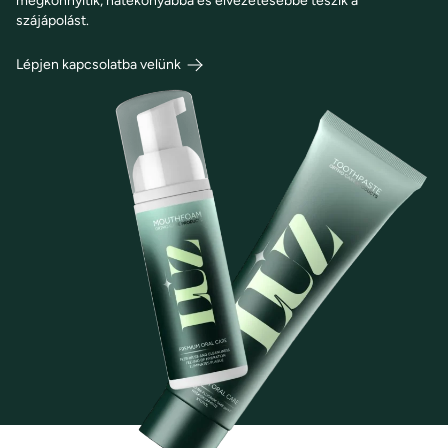
megkönnyítik, hatékonyabbá és élvezetesebbé teszik a
szájápolást.
Lépjen kapcsolatba velünk