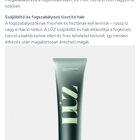
szájban.
Szájöblítő és fogszabályozó tisztító hab
A fogszabályozóknak frissnek és tisztának kell lenniük – rossz íz
vagy irritáció nélkül. A LŪZ szájöblítő és hab eltávolítja a fogkövet,
harcol a baktériumok ellen és friss leheletet biztosít, így minden
étkezés után magabiztosan érezheti magát.