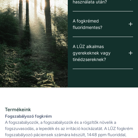
használata után?
A fogkrémed
fluoridmentes?
A LŪZ alkalmas
gyerekeknek vagy
tinédzsereknek?
Termékeink
Fogszabályozó fogkrém
A fogszabályozók, a fogszabályozók és a rögzítők növelik a
fogszuvasodás, a lepedék és az irritáció kockázatát. A LŪZ fogkrém
fogszabályozó páciensek számára készült, 1448 ppm fluoriddal,