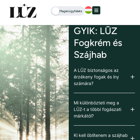
Magánügyfeleks
GYIK: LŪZ
Fogkrém és
Szájhab
A LŪZ biztonságos az
érzékeny fogak és íny
számára?
Mi különbözteti meg a
LŪZ-t a többi fogászati
márkától?
Ki kell öblítenem a szájhab