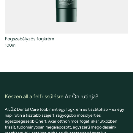
Fogszabályzós fogkrém
Sz
100ml
50
Készen áll a felfrissülésre
Az Ön rutinja?
A LŪZ Dental Care több mint egy fogkrém és tisztítóhab – ez egy
napi rutin a tisztább szájért, ragyogóbb mosolyért és
egészségesebb Önért. Akár otthon mos fogat, akár útközben
frissít, tudományosan megalapozott, egyszerű megoldásaink