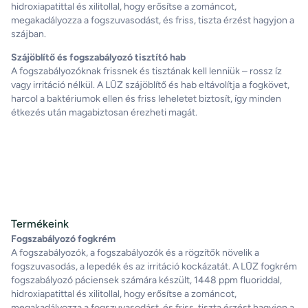
hidroxiapatittal és xilitollal, hogy erősítse a zománcot,
megakadályozza a fogszuvasodást, és friss, tiszta érzést hagyjon a
szájban.
Szájöblítő és fogszabályozó tisztító hab
A fogszabályozóknak frissnek és tisztának kell lenniük – rossz íz
vagy irritáció nélkül. A LŪZ szájöblítő és hab eltávolítja a fogkövet,
harcol a baktériumok ellen és friss leheletet biztosít, így minden
étkezés után magabiztosan érezheti magát.
Termékeink
Fogszabályozó fogkrém
A fogszabályozók, a fogszabályozók és a rögzítők növelik a
fogszuvasodás, a lepedék és az irritáció kockázatát. A LŪZ fogkrém
fogszabályozó páciensek számára készült, 1448 ppm fluoriddal,
hidroxiapatittal és xilitollal, hogy erősítse a zománcot,
megakadályozza a fogszuvasodást, és friss, tiszta érzést hagyjon a