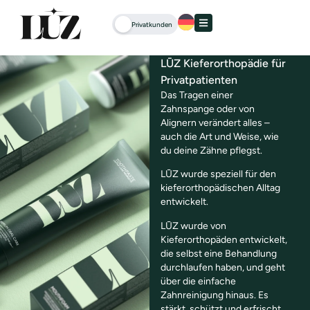
Privatkunden
LŪZ Kieferorthopädie für
Privatpatienten
Das Tragen einer
Zahnspange oder von
Alignern verändert alles –
auch die Art und Weise, wie
du deine Zähne pflegst.
LŪZ wurde speziell für den
kieferorthopädischen Alltag
entwickelt.
LŪZ wurde von
Kieferorthopäden entwickelt,
die selbst eine Behandlung
durchlaufen haben, und geht
über die einfache
Zahnreinigung hinaus. Es
stärkt, schützt und erfrischt