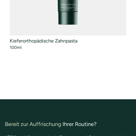
Kieferorthopädische Zahnpasta
Mun
100ml
50ml
Bereit zur Auffrischung
Ihrer Routine?