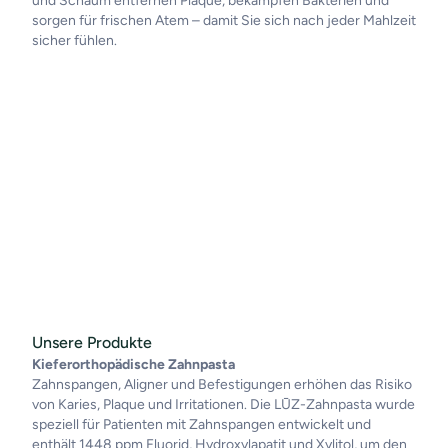
und Schaum entfernen Plaque, bekämpfen Bakterien und
sorgen für frischen Atem – damit Sie sich nach jeder Mahlzeit
sicher fühlen.
Unsere Produkte
Kieferorthopädische Zahnpasta
Zahnspangen, Aligner und Befestigungen erhöhen das Risiko
von Karies, Plaque und Irritationen. Die LŪZ-Zahnpasta wurde
speziell für Patienten mit Zahnspangen entwickelt und
enthält 1448 ppm Fluorid, Hydroxylapatit und Xylitol, um den