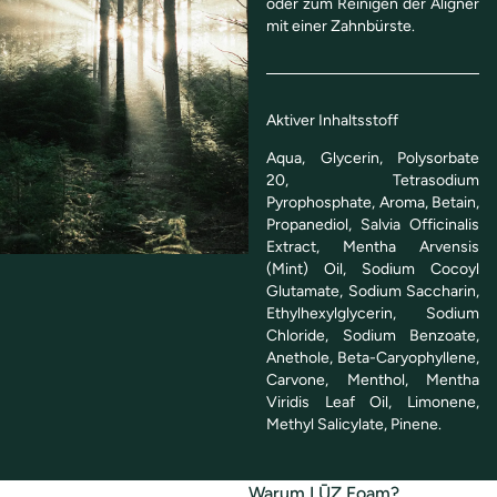
oder zum Reinigen der Aligner
mit einer Zahnbürste.
Aktiver Inhaltsstoff
Aqua, Glycerin, Polysorbate
20, Tetrasodium
Pyrophosphate, Aroma, Betain,
Propanediol, Salvia Officinalis
Extract, Mentha Arvensis
(Mint) Oil, Sodium Cocoyl
Glutamate, Sodium Saccharin,
Ethylhexylglycerin, Sodium
Chloride, Sodium Benzoate,
Anethole, Beta-Caryophyllene,
Carvone, Menthol, Mentha
Viridis Leaf Oil, Limonene,
Methyl Salicylate, Pinene.
Warum LŪZ Foam?