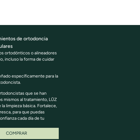
mientos de ortodoncia
ulares
os ortodónticos o alineadores
o, incluso la forma de cuidar
eñado específicamente para la
todoncista.
rtodoncistas que se han
os mismos al tratamiento, LŪZ
e la limpieza básica. Fortalece,
fresca, para que puedas
onfianza cada día de tu
COMPRAR