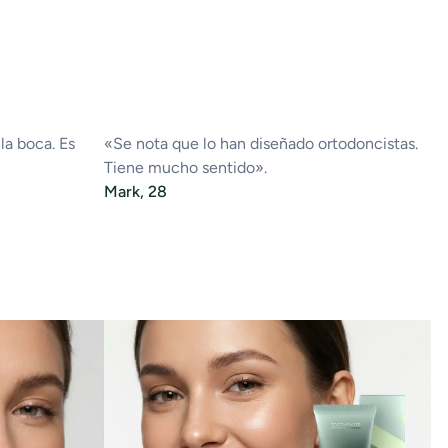
Pa
10
a boca. Es
«Se nota que lo han diseñado ortodoncistas.
Tiene mucho sentido».
Mark, 28