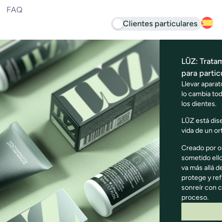
FAQ
Clientes particulares
LŪZ: Trata
para partic
Llevar aparat
lo cambia tod
los dientes.
LŪZ está dis
vida de un or
Creado por o
sometido ell
va más allá d
protege y re
sonreír con c
proceso.