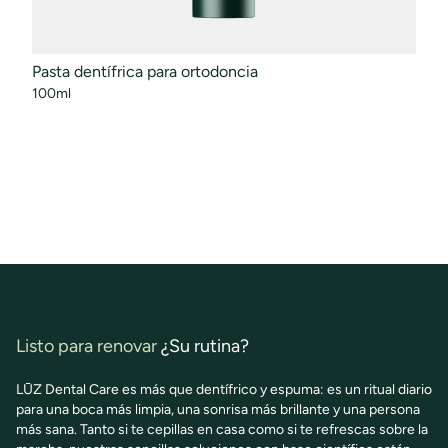
Pasta dentífrica para ortodoncia
Enju
100ml
50ml
Listo para renovar
¿Su rutina?
LŪZ Dental Care es más que dentífrico y espuma: es un ritual diario
para una boca más limpia, una sonrisa más brillante y una persona
más sana. Tanto si te cepillas en casa como si te refrescas sobre la