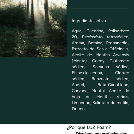
Ingrediente activo
Aqua, Glicerina, Polisorbato
20, Pirofosfato tetrasódico,
Aroma, Betaína, Propanediol,
Extracto de Salvia Officinalis,
Aceite de Mentha Arvensis
(Menta), Cocoyl Glutamato
sódico, Sacarina sódica,
Etilhexilglicerina, Cloruro
sódico, Benzoato sódico,
Anetol, Beta-Cariofileno,
Carvona, Mentol, Aceite de
hoja de Mentha Viridis,
Limoneno, Salicilato de metilo,
Pineno.
¿Por qué LŪZ Foam?
Diseñado por profesionales