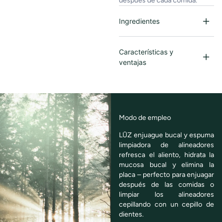
después de cada comida.
Ingredientes
Características y
ventajas
Modo de empleo
LŪZ enjuague bucal y espuma
limpiadora de alineadores
refresca el aliento, hidrata la
mucosa bucal y elimina la
placa – perfecto para enjuagar
después de las comidas o
limpiar los alineadores
cepillando con un cepillo de
dientes.