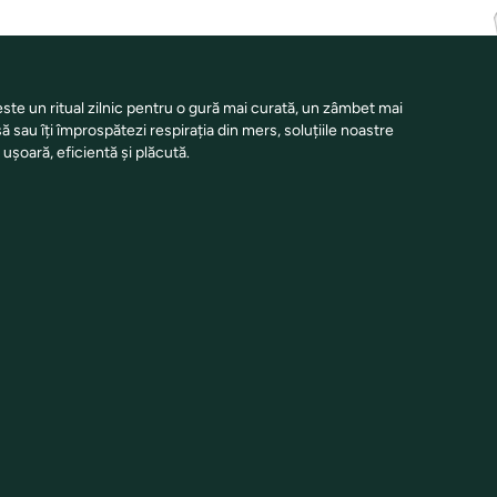
te un ritual zilnic pentru o gură mai curată, un zâmbet mai
să sau îți împrospătezi respirația din mers, soluțiile noastre
ușoară, eficientă și plăcută.