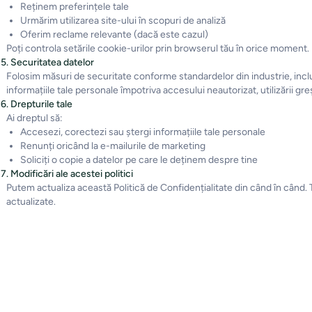
Reținem preferințele tale
Urmărim utilizarea site-ului în scopuri de analiză
Oferim reclame relevante (dacă este cazul)
Poți controla setările cookie-urilor prin browserul tău în orice moment.
5. Securitatea datelor
Folosim măsuri de securitate conforme standardelor din industrie, inclus
informațiile tale personale împotriva accesului neautorizat, utilizării greș
6. Drepturile tale
Ai dreptul să:
Accesezi, corectezi sau ștergi informațiile tale personale
Renunți oricând la e-mailurile de marketing
Soliciți o copie a datelor pe care le deținem despre tine
7. Modificări ale acestei politici
Putem actualiza această Politică de Confidențialitate din când în când. To
actualizate.