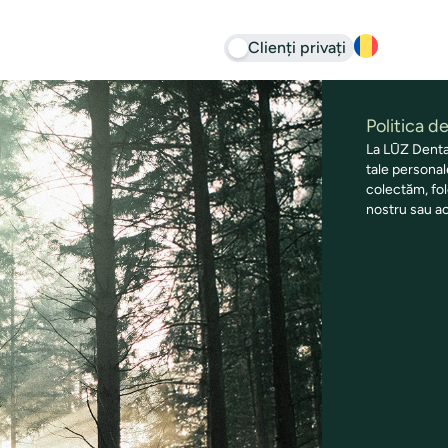
Clienți privați
Politica d
La LŪZ Dental
tale personal
colectăm, fol
nostru sau ac