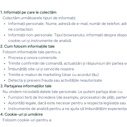
1. Informații pe care le colectăm
Colectăm următoarele tipuri de informații:
Informații personale: Nume, adresă de e-mail, număr de telefon, adres
ne contactezi.
Informații non-personale: Tipul browserului, informații despre dispozi
cookie-uri și instrumente de analiză.
2. Cum folosim informațiile tale
Folosim informațiile tale pentru a:
Procesa și onora comenzile.
Trimite confirmări de comandă, actualizări și răspunsuri din partea se
Îmbunătăți site-ul și serviciile noastre.
Trimite e-mailuri de marketing (doar cu acordul tău).
Detecta și preveni frauda sau activitățile neautorizate
3. Partajarea informațiilor tale
Nu vindem niciodată datele tale personale. Le putem partaja doar cu:
Furnizori terți de încredere (de exemplu, procesatori de plăți, parten
Autorități legale, dacă este necesar pentru a respecta legislația sau
Instrumente de analiză pentru a ne ajuta să îmbunătățim experienț
4. Cookie-uri și urmărire
Folosim cookie-uri pentru a: