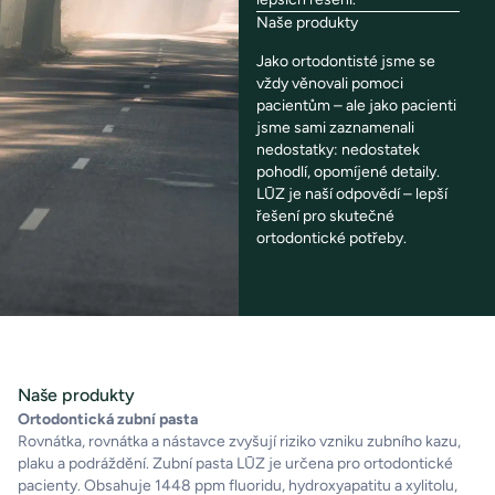
Naše produkty
Jako ortodontisté jsme se
vždy věnovali pomoci
pacientům – ale jako pacienti
jsme sami zaznamenali
nedostatky: nedostatek
pohodlí, opomíjené detaily.
LŪZ je naší odpovědí – lepší
řešení pro skutečné
ortodontické potřeby.
Naše produkty
Ortodontická zubní pasta
Rovnátka, rovnátka a nástavce zvyšují riziko vzniku zubního kazu,
plaku a podráždění. Zubní pasta LŪZ je určena pro ortodontické
pacienty. Obsahuje 1448 ppm fluoridu, hydroxyapatitu a xylitolu,