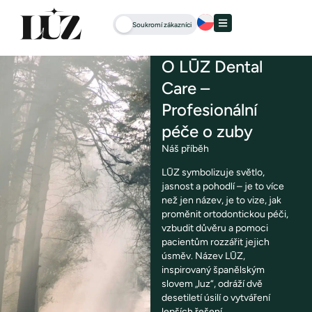
Soukromí zákazníci
O LŪZ Dental
Care –
Profesionální
péče o zuby
Náš příběh
LŪZ symbolizuje světlo,
jasnost a pohodlí – je to více
než jen název, je to vize, jak
proměnit ortodontickou péči,
vzbudit důvěru a pomoci
pacientům rozzářit jejich
úsměv. Název LŪZ,
inspirovaný španělským
slovem „luz“, odráží dvě
desetiletí úsilí o vytváření
lepších řešení.