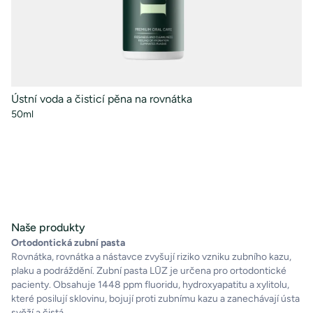
Ústní voda a čisticí pěna na rovnátka
Or
50ml
10
Naše produkty
Ortodontická zubní pasta
Rovnátka, rovnátka a nástavce zvyšují riziko vzniku zubního kazu,
plaku a podráždění. Zubní pasta LŪZ je určena pro ortodontické
pacienty. Obsahuje 1448 ppm fluoridu, hydroxyapatitu a xylitolu,
které posilují sklovinu, bojují proti zubnímu kazu a zanechávají ústa
svěží a čistá.