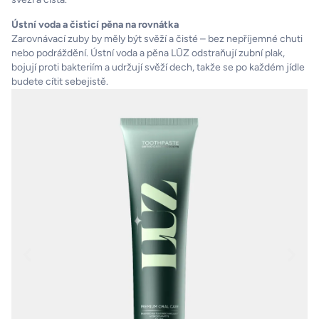
Ústní voda a čisticí pěna na rovnátka
Zarovnávací zuby by měly být svěží a čisté – bez nepříjemné chuti
nebo podráždění. Ústní voda a pěna LŪZ odstraňují zubní plak,
bojují proti bakteriím a udržují svěží dech, takže se po každém jídle
budete cítit sebejistě.