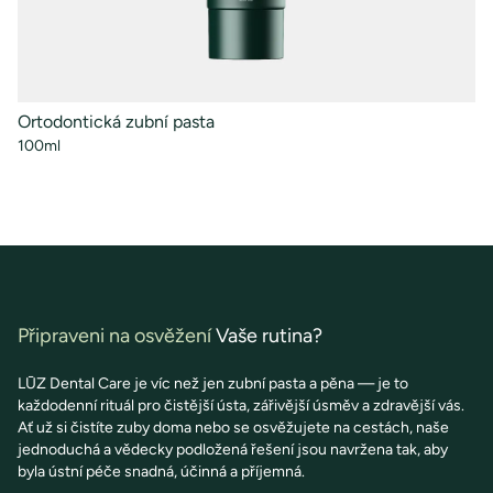
Ortodontická zubní pasta
Ús
100ml
50
Připraveni na osvěžení
Vaše rutina?
LŪZ Dental Care je víc než jen zubní pasta a pěna — je to
každodenní rituál pro čistější ústa, zářivější úsměv a zdravější vás.
Ať už si čistíte zuby doma nebo se osvěžujete na cestách, naše
jednoduchá a vědecky podložená řešení jsou navržena tak, aby
byla ústní péče snadná, účinná a příjemná.