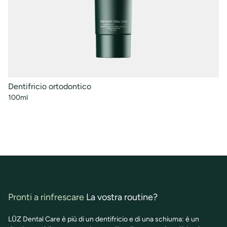
Dentifricio ortodontico
Sc
100ml
al
50
Pronti a rinfrescare
La vostra routine?
LŪZ Dental Care è più di un dentifricio e di una schiuma: è un