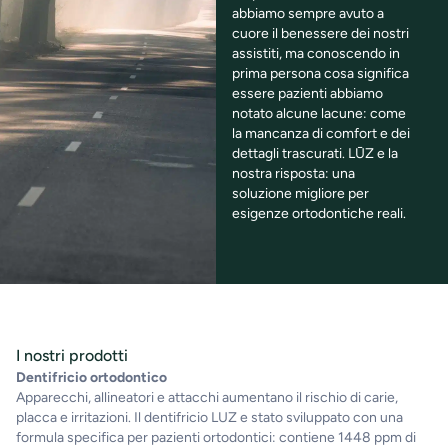
abbiamo sempre avuto a
cuore il benessere dei nostri
assistiti, ma conoscendo in
prima persona cosa significa
essere pazienti abbiamo
notato alcune lacune: come
la mancanza di comfort e dei
dettagli trascurati. LŪZ e la
nostra risposta: una
soluzione migliore per
esigenze ortodontiche reali.
I nostri prodotti
Dentifricio ortodontico
Apparecchi, allineatori e attacchi aumentano il rischio di carie,
placca e irritazioni. Il dentifricio LUZ e stato sviluppato con una
formula specifica per pazienti ortodontici: contiene 1448 ppm di