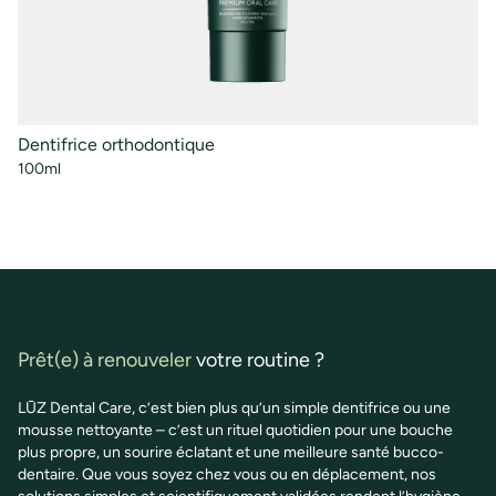
Dentifrice orthodontique
Ri
100ml
50
Prêt(e) à renouveler
votre routine ?
LŪZ Dental Care, c’est bien plus qu’un simple dentifrice ou une
mousse nettoyante – c’est un rituel quotidien pour une bouche
plus propre, un sourire éclatant et une meilleure santé bucco-
dentaire. Que vous soyez chez vous ou en déplacement, nos