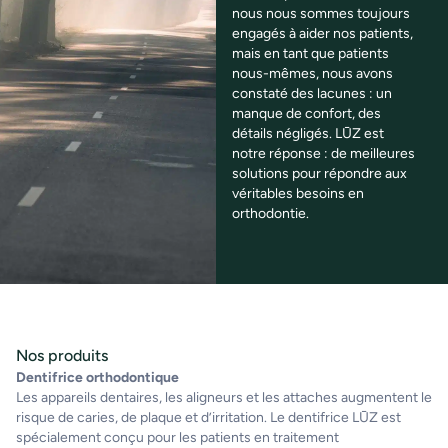
nous nous sommes toujours
engagés à aider nos patients,
mais en tant que patients
nous-mêmes, nous avons
constaté des lacunes : un
manque de confort, des
détails négligés. LŪZ est
notre réponse : de meilleures
solutions pour répondre aux
véritables besoins en
orthodontie.
Nos produits
Dentifrice orthodontique
Les appareils dentaires, les aligneurs et les attaches augmentent le
risque de caries, de plaque et d’irritation. Le dentifrice LŪZ est
spécialement conçu pour les patients en traitement