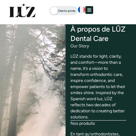
Clients privés
À propos de LŪZ
Dental Care
Our Story
LŪZ stands for light, clarity,
and comfort—more than a
name, it’s a vision to
transform orthodontic care,
inspire confidence, and
empower patients to let their
smiles shine. Inspired by the
Spanish word luz, LŪZ
reflects two decades of
dedication to creating better
solutions.
Nos produits
En tant qu’orthodontistes,