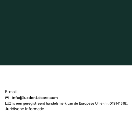
E-mail
info@luzdentalcare.com
LŪZ is een geregistreerd handelsmerk van de Europese Unie (nr. 019141518).
Juridische Informatie