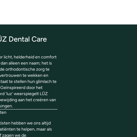
ŪZ Dental Care
r licht, helderheid en comfort
 dan alleen een naam; het is
 de orthodontische zorg te
 vertrouwen te wekken en
staat te stellen hun glimlach te
. Geïnspireerd door het
d ‘luz’ weerspiegelt LŪZ
toewijding aan het creëren van
singen.
ten
tisten hebben we ons altijd
atiënten te helpen, maar als
lf zagen we de