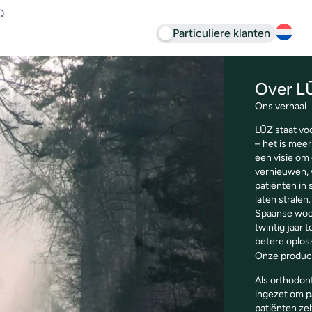
Q
Particuliere klanten
Over L
Ons verhaal
LŪZ staat voo
– het is meer
een visie om
vernieuwen,
patiënten in 
laten stralen
Spaanse woor
twintig jaar 
betere oplos
Onze produc
Als orthodon
ingezet om p
patiënten ze