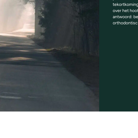
tekortkoming
over het hoof
antwoord: be
orthodontisc