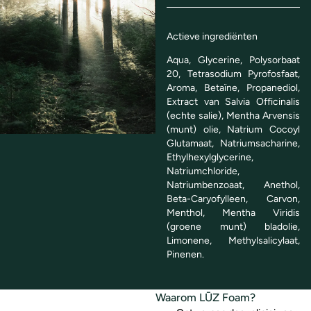
Actieve ingrediënten
Aqua, Glycerine, Polysorbaat
20, Tetrasodium Pyrofosfaat,
Aroma, Betaïne, Propanediol,
Extract van Salvia Officinalis
(echte salie), Mentha Arvensis
(munt) olie, Natrium Cocoyl
Glutamaat, Natriumsacharine,
Ethylhexylglycerine,
Natriumchloride,
Natriumbenzoaat, Anethol,
Beta-Caryofylleen, Carvon,
Menthol, Mentha Viridis
(groene munt) bladolie,
Limonene, Methylsalicylaat,
Pinenen.
Waarom LŪZ Foam?