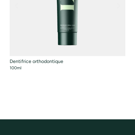
Dentifrice orthodontique
Rinc
100ml
50ml