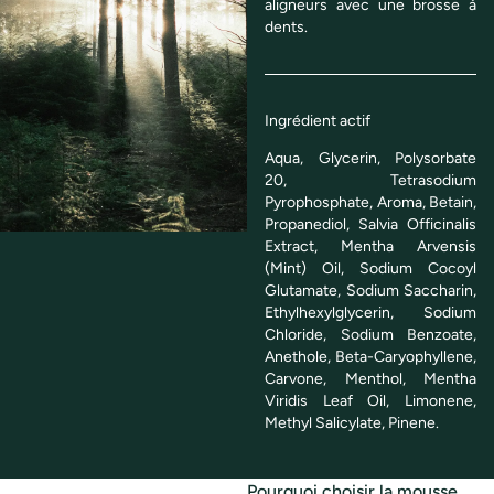
aligneurs avec une brosse à
dents.
Ingrédient actif
Aqua, Glycerin, Polysorbate
20, Tetrasodium
Pyrophosphate, Aroma, Betain,
Propanediol, Salvia Officinalis
Extract, Mentha Arvensis
(Mint) Oil, Sodium Cocoyl
Glutamate, Sodium Saccharin,
Ethylhexylglycerin, Sodium
Chloride, Sodium Benzoate,
Anethole, Beta-Caryophyllene,
Carvone, Menthol, Mentha
Viridis Leaf Oil, Limonene,
Methyl Salicylate, Pinene.
Pourquoi choisir la mousse