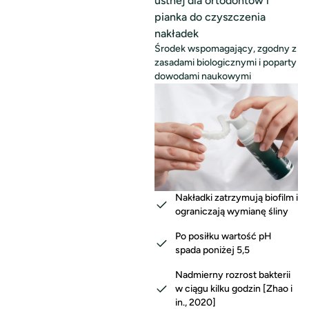
ustnej dla ortodontów i
pianka do czyszczenia
nakładek
Środek wspomagający, zgodny z
zasadami biologicznymi i poparty
dowodami naukowymi
Nakładki zatrzymują biofilm i
ograniczają wymianę śliny
Po posiłku wartość pH
spada poniżej 5,5
Nadmierny rozrost bakterii
w ciągu kilku godzin [Zhao i
in., 2020]