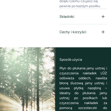
dzięki czemu czujesz się
pewnie po każdym posiłku.
Składniki
Cechy i korzyści
Sposób użycia
Płyn do płukania jamy ustnej i
czyszczenia nakładek LŪZ
odświeża oddech, nawilża
błonę śluzową jamy ustnej i
usuwa płytkę nazębną –
idealny do płukania jamy
ustnej po posiłkach lub
czyszczenia nakładek za
pomocą szczoteczki do