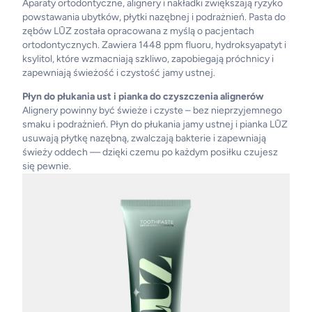
Aparaty ortodontyczne, alignery i nakładki zwiększają ryzyko
powstawania ubytków, płytki nazębnej i podrażnień. Pasta do
zębów LŪZ została opracowana z myślą o pacjentach
ortodontycznych. Zawiera 1448 ppm fluoru, hydroksyapatyt i
ksylitol, które wzmacniają szkliwo, zapobiegają próchnicy i
zapewniają świeżość i czystość jamy ustnej.
Płyn do płukania ust i pianka do czyszczenia alignerów
Alignery powinny być świeże i czyste – bez nieprzyjemnego
smaku i podrażnień. Płyn do płukania jamy ustnej i pianka LŪZ
usuwają płytkę nazębną, zwalczają bakterie i zapewniają
świeży oddech — dzięki czemu po każdym posiłku czujesz
się pewnie.