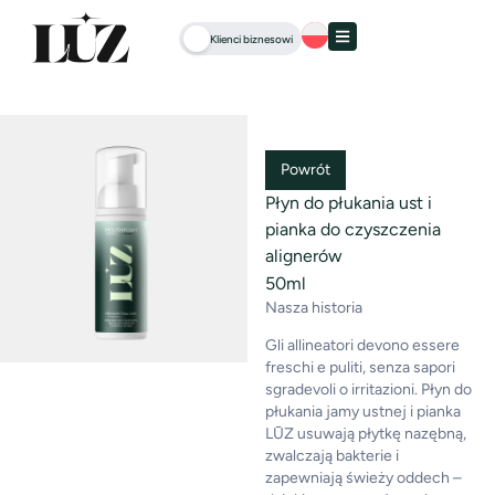
Klienci biznesowi
Powrót
Płyn do płukania ust i
pianka do czyszczenia
alignerów
50ml
Nasza historia
Gli allineatori devono essere
freschi e puliti, senza sapori
sgradevoli o irritazioni. Płyn do
płukania jamy ustnej i pianka
LŪZ usuwają płytkę nazębną,
zwalczają bakterie i
zapewniają świeży oddech –