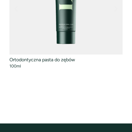
Ortodontyczna pasta do zębów
Płyn
100ml
alig
50ml